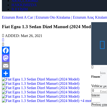
ARAÇLARIMIZ
HAKKIMIZDA
İLETİŞİM
Erzurum Rent A Car | Erzurum Oto Kiralama | Erzurum Araç Kirala
Fiat Egea 1.3 Sedan Dizel Manuel (2024 Model)
ADDED: Mart 26, 2021
Facebook
İsim
Mastodon
Email
İsim
Financing c
Share
Emai
Vehicle p
Emai
Interest ra
+4 more
Tele
Period
(m