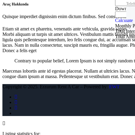
Tele
Araç Hakkında
Down Pa
En y
Quisque imperdiet dignissim enim dictum finibus. Sed consectetutr conv
Calculate
Monthly 
Etiam sit amet ex pharetra, venenatis ante vehicula, gravida sapien. Fu
Total Inte
Morbi aliquam ut turpis sit amet ultrices. Vestibulum mattis blandit nisl
Total Amo
ligula quis pellentesque interdum, leo felis congue dui, ac accumsan se
lacus. Nam in nulla consectetur, suscipit mauris eu, fringilla augue. P
Donec a felis eget
Contrary to popular belief, Lorem Ipsum is not simply random tex
Maecenas lobortis ante id egestas placerat. Nullam at ultricies lacus. N
congue diam ipsum at massa. Pellentesque ut vestibulum erat. Donec a fe
Copyright © 2025. Erzurum Rent A Car – Powered by:
EWT
Listing statistics for: