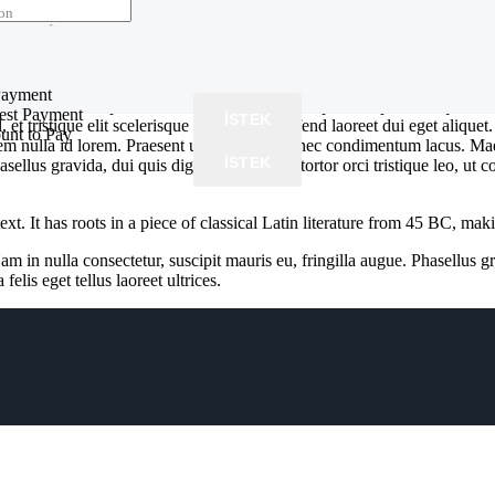
fon
yment
($)
i zaman
allis enim eget laoreet. Aenean vitae nisl mollis, porta risus vel, dapi
Payment
sce eleifend vulputate nibh, non cursus augue placerat pellentesque. Sed
rest Payment
İSTEK
, et tristique elit scelerisque nec. Fusce eleifend laoreet dui eget alique
unt to Pay
m nulla id lorem. Praesent ut tristique dui, nec condimentum lacus. Maec
İSTEK
hasellus gravida, dui quis dignissim tempus, tortor orci tristique leo, u
t. It has roots in a piece of classical Latin literature from 45 BC, mak
am in nulla consectetur, suscipit mauris eu, fringilla augue. Phasellus gra
lis eget tellus laoreet ultrices.