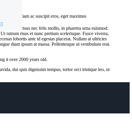
bus lectus. Etiam ac suscipit eros, eget maximus
 venenatis risus nec felis mollis, in pharetra urna euismod.
t. Ut rutrum risus et nunc pretium scelerisque. Fusce viverra,
enas lobortis ante id egestas placerat. Nullam at ultricies
t congue diam ipsum at massa. Pellentesque ut vestibulum erat.
ing it over 2000 years old.
vida, dui quis dignissim tempus, tortor orci tristique leo, ut