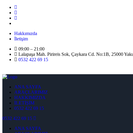
Hakkımızda
İletişim
09:00 – 21:00
Lalapaşa Mah. Pirireis Sok, Çaykara Cd. No:1B, 25000 Yak
0532 422 69 15
ANA SAYFA
ARAÇLARIMIZ
HAKKIMIZDA
İLETİŞİM
0532 422 69 15
0532 422 69 15
ANA SAYFA