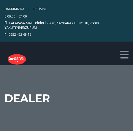
HAKKIMIZDA
İLETIŞIM
09:00 – 21:00
LALAPAŞA MAH. PIRIREIS SOK, ÇAYKARA CD. NO:1B, 25000
YAKUTIYE/ERZURUM
0532 422 69 15
DEALER